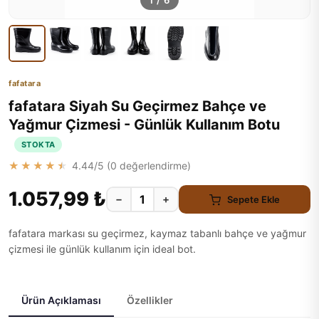
1
/
6
fafatara
fafatara Siyah Su Geçirmez Bahçe ve
Yağmur Çizmesi - Günlük Kullanım Botu
STOKTA
★★★★★
4.44
/5 (
0
değerlendirme)
1.057,99 ₺
−
+
Sepete Ekle
fafatara markası su geçirmez, kaymaz tabanlı bahçe ve yağmur
çizmesi ile günlük kullanım için ideal bot.
Ürün Açıklaması
Özellikler