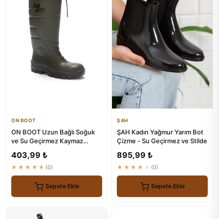
ON BOOT
ŞAH
ON BOOT Uzun Bağlı Soğuk
ŞAH Kadın Yağmur Yarım Bot
ve Su Geçirmez Kaymaz
Çizme - Su Geçirmez ve Stilde
Tabanlı Çizme 1005
403,99 ₺
895,99 ₺
★★★★★
(0)
★★★★★
(0)
Sepete Ekle
Sepete Ekle