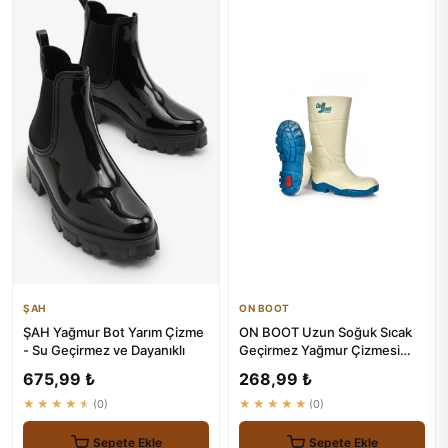
ŞAH
ON BOOT
ŞAH Yağmur Bot Yarım Çizme
ON BOOT Uzun Soğuk Sıcak
- Su Geçirmez ve Dayanıklı
Geçirmez Yağmur Çizmesi
1001
675,99 ₺
268,99 ₺
★★★★★
(0)
★★★★★
(0)
Sepete Ekle
Sepete Ekle