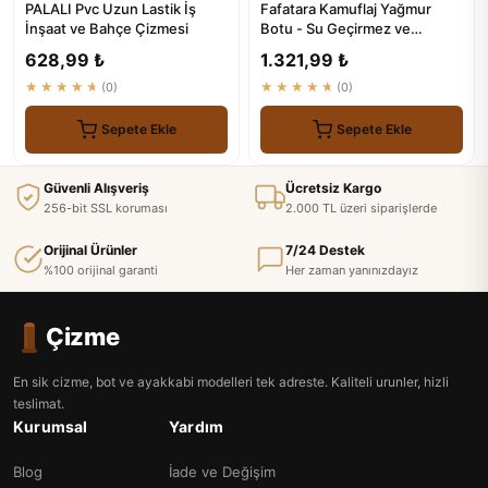
PALALI Pvc Uzun Lastik İş
Fafatara Kamuflaj Yağmur
İnşaat ve Bahçe Çizmesi
Botu - Su Geçirmez ve
Kaymaz Tabanlı
628,99 ₺
1.321,99 ₺
★★★★★
(0)
★★★★★
(0)
Sepete Ekle
Sepete Ekle
Güvenli Alışveriş
Ücretsiz Kargo
256-bit SSL koruması
2.000 TL üzeri siparişlerde
Orijinal Ürünler
7/24 Destek
%100 orijinal garanti
Her zaman yanınızdayız
Çizme
En sik cizme, bot ve ayakkabi modelleri tek adreste. Kaliteli urunler, hizli
teslimat.
Kurumsal
Yardım
Blog
İade ve Değişim