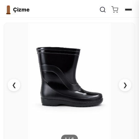
Çizme
❮
❯