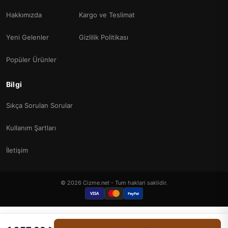
Hakkımızda
Kargo ve Teslimat
Yeni Gelenler
Gizlilik Politikası
Popüler Ürünler
Bilgi
Sıkça Sorulan Sorular
Kullanım Şartları
İletişim
© 2026 Cizme.net - Tum haklari saklidir.
VISA
PayPal