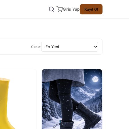
Giriş Yap
Kayıt Ol
Sırala: