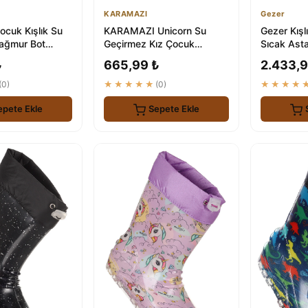
KARAMAZI
Gezer
ocuk Kışlık Su
KARAMAZI Unicorn Su
Gezer Kışl
ağmur Bot
Geçirmez Kız Çocuk
Sıcak Asta
Yağmur Çizmesi - 100% Su
Bot Çizme
₺
665,99 ₺
2.433,9
Geçirmez
(0)
★★★★★
(0)
★★★★
epete Ekle
Sepete Ekle