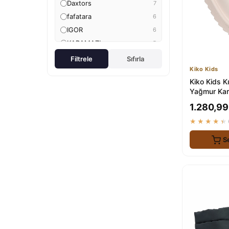
Daxtors
7
fafatara
6
IGOR
6
KARAMAZI
5
Riccon
5
Filtrele
Sıfırla
Kiko Kids
Dark Seer
5
Kiko Kids K
ON BOOT
5
Yağmur Kar 
NİŞANTAŞI SHOES
3
Kürklü ve 
1.280,99
POLKA STORE
3
★★★★★
ÜNAL ÖZER
2
ŞAH
2
S
By Oxford
2
MANGO Kids
2
İmerShoes
2
nazenintasarımlar
2
Dgn
2
zege shoes
2
2