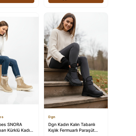
es
Dgn
hoes SNORA
Dgn Kadın Kalın Tabanlı
ban Kürklü Kadın
Kışlık Fermuarlı Paraşüt
- Su Geçirmez
Botu Siyah