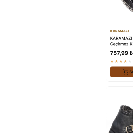
KARAMAZI
KARAMAZI 
Geçirmez K
Yağmur Çiz
757,99 ₺
Geçirmez
★★★★★
S