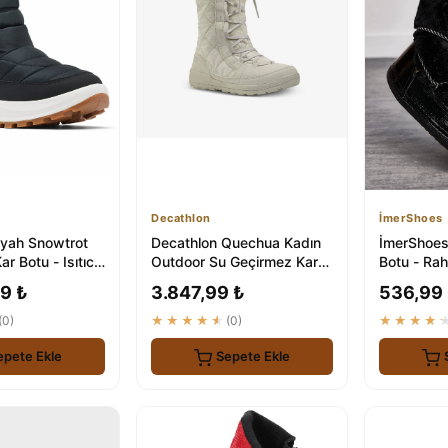
Decathlon
İmerShoes
iyah Snowtrot
Decathlon Quechua Kadın
İmerShoes
r Botu - Isıtıcı
Outdoor Su Geçirmez Kar
Botu - Rah
ı
Botu - NH500 High
Ayakkabı
9 ₺
3.847,99 ₺
536,99
(0)
★★★★★
(0)
★★★★
epete Ekle
Sepete Ekle