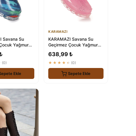
KARAMAZI
 Savana Su
KARAMAZI Savana Su
 Çocuk Yağmur
Geçirmez Çocuk Yağmur
Erkek
Çizmesi | Kızlar İçin Ideal
₺
638,99 ₺
★
(0)
★★★★★
(0)
Sepete Ekle
Sepete Ekle