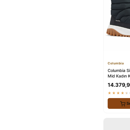
PLN SHOES
Hotiç
2
Sea&Blue
2
LDR
2
Capone Outfitters
2
Parfois
2
Decathlon
2
Freemax
2
Endurstep
2
Columbia
Pull & Bear
1
Columbia S
Mid Kadın Ka
ve Dayanıkl
14.379,9
★★★★★
S