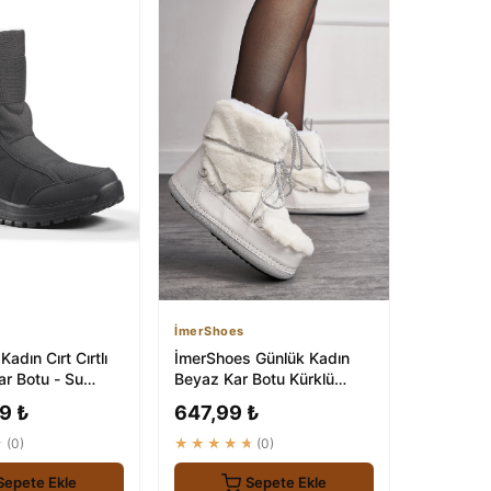
İmerShoes
adın Cırt Cırtlı
İmerShoes Günlük Kadın
ar Botu - Su
Beyaz Kar Botu Kürklü
- Siyah
Modelleri
9 ₺
647,99 ₺
★
(0)
★★★★★
(0)
Sepete Ekle
Sepete Ekle