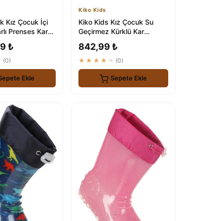
Kiko Kids
ık Kız Çocuk İçi
Kiko Kids Kız Çocuk Su
rlı Prenses Kar
Geçirmez Kürklü Kar
Çizmesi
9 ₺
842,99 ₺
★
(0)
★★★★★
(0)
Sepete Ekle
Sepete Ekle