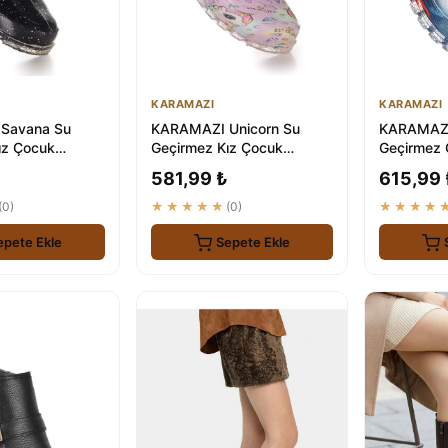
KARAMAZI
KARAMAZI
Savana Su
KARAMAZI Unicorn Su
KARAMAZI
ız Çocuk
Geçirmez Kız Çocuk
Geçirmez
mesi - 100% Su
Yağmur Çizmesi
Çizmesi - 
581,99 ₺
615,99 
(0)
★★★★★
(0)
★★★★
epete Ekle
Sepete Ekle