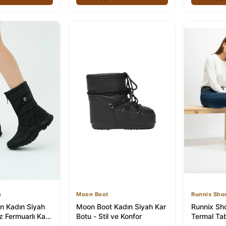
n
Moon Boot
Runnix Sho
in Kadın Siyah
Moon Boot Kadın Siyah Kar
Runnix S
 Fermuarlı Kar
Botu - Stil ve Konfor
Termal Ta
Kar Botu 