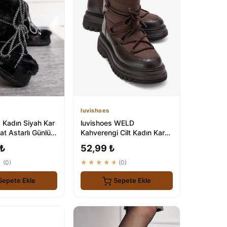
luvishoes
 Kadın Siyah Kar
luvishoes WELD
at Astarlı Günlük
Kahverengi Cilt Kadın Kar
Botu - Şık ve Konforlu Kış
 ₺
52,99 ₺
Ayaklıkları
★
(0)
★★★★★
(0)
Sepete Ekle
Sepete Ekle