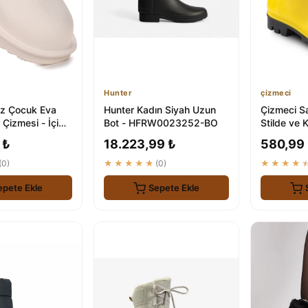
Hunter
çizmeci
ız Çocuk Eva
Hunter Kadın Siyah Uzun
Çizmeci Sa
Çizmesi - İçi
Bot - HFRW0023252-BO
Stilde ve 
Su Geçirmez
Ayaklarını
 ₺
18.223,99 ₺
580,99
(0)
★★★★★
(0)
★★★★
epete Ekle
Sepete Ekle