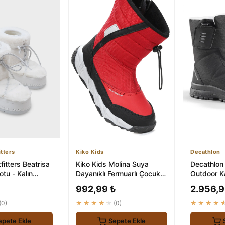
tters
Kiko Kids
Decathlon
itters Beatrisa
Kiko Kids Molina Suya
Decathlon K
otu - Kalın
Dayanıklı Fermuarlı Çocuk
Outdoor K
Kürklü
Kar Botu
Geçirmez 
992,99 ₺
2.956,9
(0)
★★★★★
(0)
★★★★
epete Ekle
Sepete Ekle