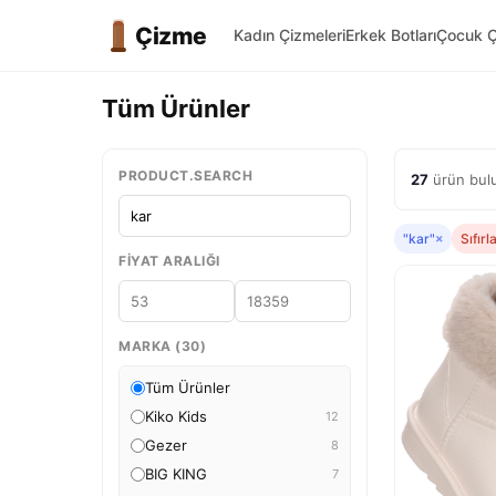
Çizme
Kadın Çizmeleri
Erkek Botları
Çocuk Ç
Tüm Ürünler
PRODUCT.SEARCH
27
ürün bulu
"kar"
×
Sıfırl
FIYAT ARALIĞI
MARKA (30)
Tüm Ürünler
Kiko Kids
12
Gezer
8
BIG KING
7