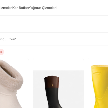
izmeleri
Kar Botları
Yağmur Çizmeleri
ndu · "kar"
a
×