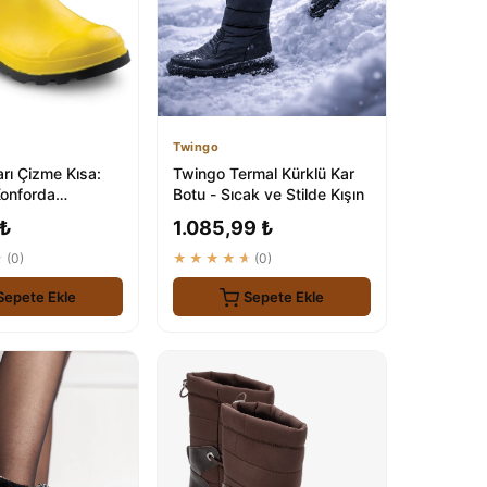
Twingo
rı Çizme Kısa:
Twingo Termal Kürklü Kar
Konforda
Botu - Sıcak ve Stilde Kışın
zı Koruyun
 ₺
1.085,99 ₺
★
(0)
★★★★★
(0)
Sepete Ekle
Sepete Ekle