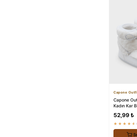
Capone Outfi
Capone Outf
Kadın Kar B
Tabanlı ve 
52,99 ₺
★★★★★
S