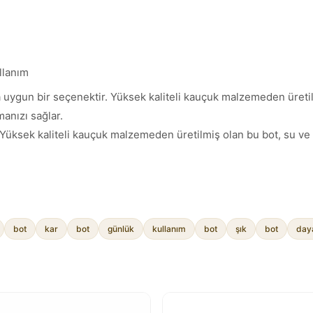
llanım
uygun bir seçenektir. Yüksek kaliteli kauçuk malzemeden üretilmiş
anızı sağlar.
Yüksek kaliteli kauçuk malzemeden üretilmiş olan bu bot, su ve ka
bot
kar
bot
günlük
kullanım
bot
şık
bot
daya