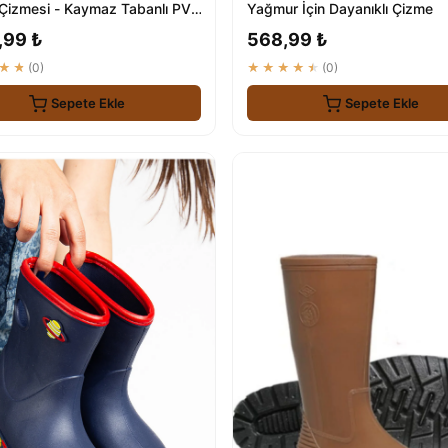
Çizmesi - Kaymaz Tabanlı PVC
Yağmur İçin Dayanıklı Çizme
,99 ₺
568,99 ₺
★★
(0)
★★★★★
(0)
Sepete Ekle
Sepete Ekle