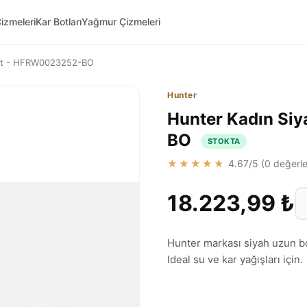
izmeleri
Kar Botları
Yağmur Çizmeleri
Bot - HFRW0023252-BO
Hunter
Hunter Kadın Si
BO
STOKTA
★★★★★
4.67
/5 (
0
değerle
18.223,99 ₺
Hunter markası siyah uzun bot
Ideal su ve kar yağışları için.