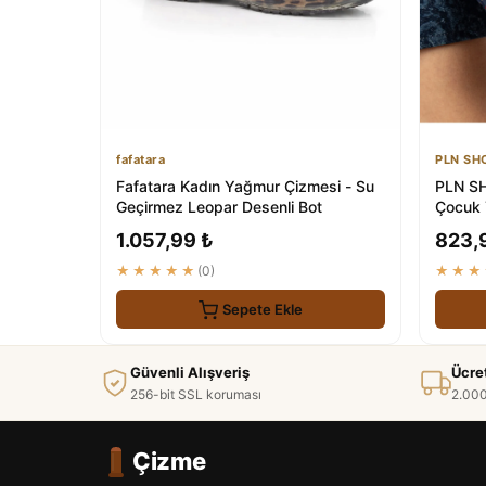
fafatara
PLN SH
Fafatara Kadın Yağmur Çizmesi - Su
PLN SH
Geçirmez Leopar Desenli Bot
Çocuk 
Sargılı
1.057,99 ₺
823,
★★★★★
(0)
★★★
Sepete Ekle
Güvenli Alışveriş
Ücre
256-bit SSL koruması
2.000
Çizme