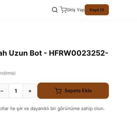
Giriş Yap
Kayıt Ol
yah Uzun Bot - HFRW0023252-
ndirme)
−
+
Sepete Ekle
lar ile şık ve dayanıklı bir görünüme sahip olun.