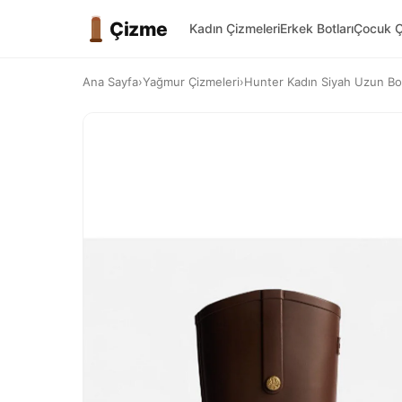
Çizme
Kadın Çizmeleri
Erkek Botları
Çocuk Ç
Ana Sayfa
›
Yağmur Çizmeleri
›
Hunter Kadın Siyah Uzun 