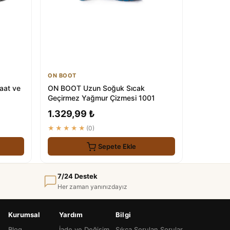
ON BOOT
aat ve
ON BOOT Uzun Soğuk Sıcak
Geçirmez Yağmur Çizmesi 1001
1.329,99 ₺
★★★★★
(0)
Sepete Ekle
7/24 Destek
Her zaman yanınızdayız
Kurumsal
Yardım
Bilgi
Blog
İade ve Değişim
Sıkça Sorulan Sorular