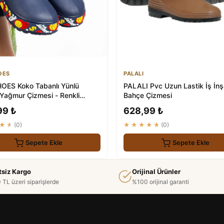
OES
PALALI
OES Koko Tabanlı Yünlü
PALALI Pvc Uzun Lastik İş İnş
Yağmur Çizmesi - Renkli
Bahçe Çizmesi
 Su Geçirmez
99 ₺
628,99 ₺
★★
(0)
★★★★★
(0)
Sepete Ekle
Sepete Ekle
tsiz Kargo
Orijinal Ürünler
 TL üzeri siparişlerde
%100 orijinal garanti