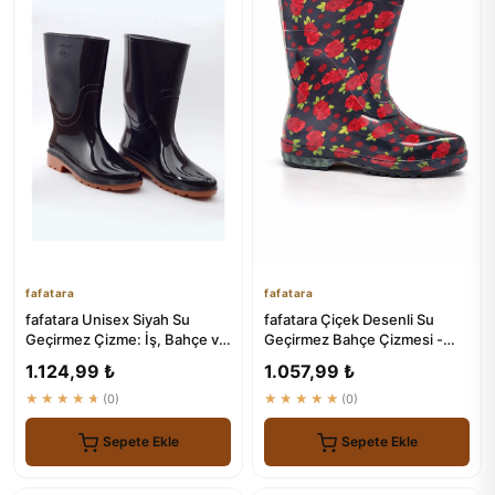
fafatara
fafatara
fafatara Unisex Siyah Su
fafatara Çiçek Desenli Su
Geçirmez Çizme: İş, Bahçe ve
Geçirmez Bahçe Çizmesi -
Yağmur için Ideal
Kaymaz Tabanlı PVC Bot
1.124,99 ₺
1.057,99 ₺
★★★★★
(0)
★★★★★
(0)
Sepete Ekle
Sepete Ekle