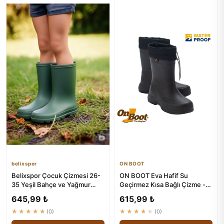
belixspor
ON BOOT
Belixspor Çocuk Çizmesi 26-
ON BOOT Eva Hafif Su
35 Yeşil Bahçe ve Yağmur
Geçirmez Kısa Bağlı Çizme -
Renkli
2006
645,99 ₺
615,99 ₺
★★★★★
(0)
★★★★★
(0)