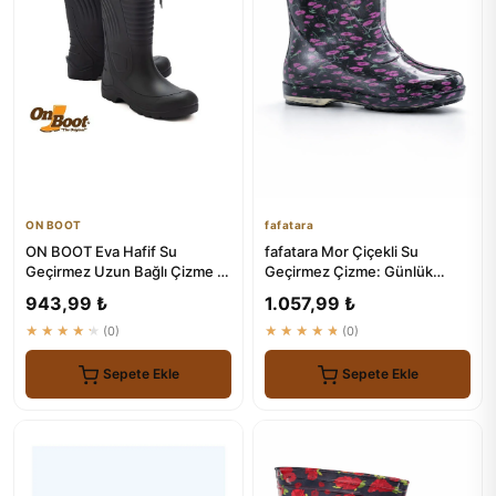
ON BOOT
fafatara
ON BOOT Eva Hafif Su
fafatara Mor Çiçekli Su
Geçirmez Uzun Bağlı Çizme -
Geçirmez Çizme: Günlük
2005 Model
Yağmur ve Bahçe Çözümü
943,99 ₺
1.057,99 ₺
★★★★★
(0)
★★★★★
(0)
Sepete Ekle
Sepete Ekle