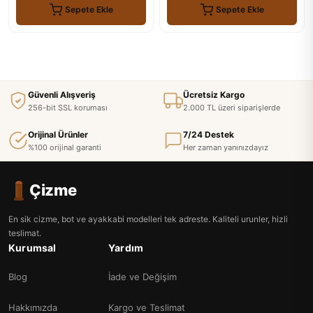
Sepete Ekle
Sepete Ekle
Güvenli Alışveriş
Ücretsiz Kargo
256-bit SSL koruması
2.000 TL üzeri siparişlerde
Orijinal Ürünler
7/24 Destek
%100 orijinal garanti
Her zaman yanınızdayız
Çizme
En sik cizme, bot ve ayakkabi modelleri tek adreste. Kaliteli urunler, hizli
teslimat.
Kurumsal
Yardım
Blog
İade ve Değişim
Hakkımızda
Kargo ve Teslimat