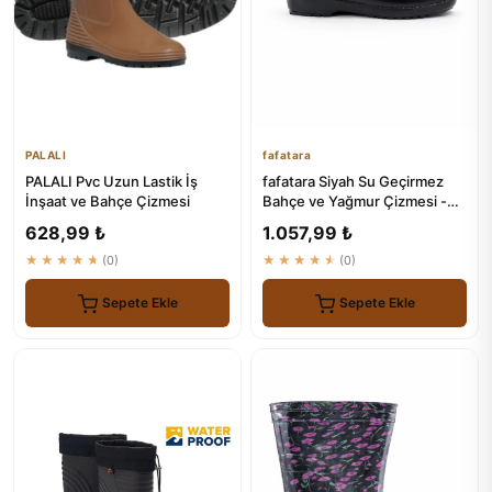
PALALI
fafatara
PALALI Pvc Uzun Lastik İş
fafatara Siyah Su Geçirmez
İnşaat ve Bahçe Çizmesi
Bahçe ve Yağmur Çizmesi -
Günlük Kullanım Botu
628,99 ₺
1.057,99 ₺
★★★★★
(0)
★★★★★
(0)
Sepete Ekle
Sepete Ekle