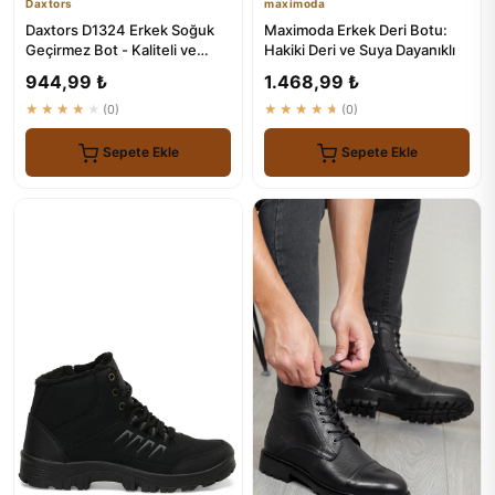
Daxtors
maximoda
Daxtors D1324 Erkek Soğuk
Maximoda Erkek Deri Botu:
Geçirmez Bot - Kaliteli ve
Hakiki Deri ve Suya Dayanıklı
Güvenilir
944,99 ₺
1.468,99 ₺
★★★★★
(0)
★★★★★
(0)
Sepete Ekle
Sepete Ekle