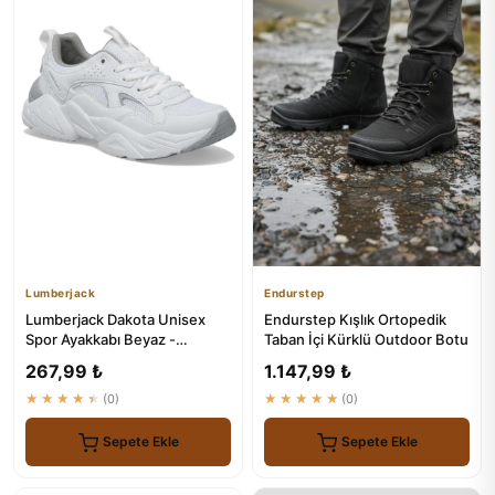
Lumberjack
Endurstep
Lumberjack Dakota Unisex
Endurstep Kışlık Ortopedik
Spor Ayakkabı Beyaz -
Taban İçi Kürklü Outdoor Botu
Konforlu ve Dayanıklı
267,99 ₺
1.147,99 ₺
★★★★★
(0)
★★★★★
(0)
Sepete Ekle
Sepete Ekle