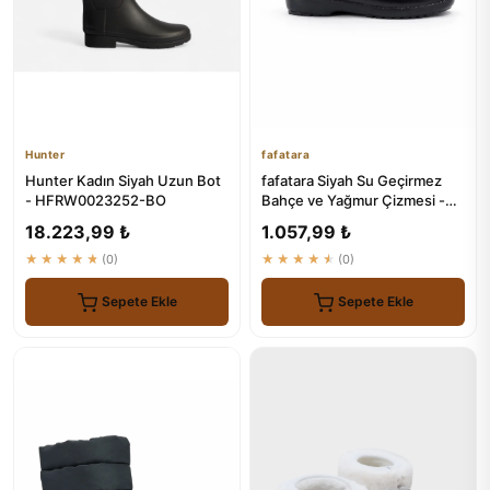
Hunter
fafatara
Hunter Kadın Siyah Uzun Bot
fafatara Siyah Su Geçirmez
- HFRW0023252-BO
Bahçe ve Yağmur Çizmesi -
Günlük Kullanım Botu
18.223,99 ₺
1.057,99 ₺
★★★★★
(0)
★★★★★
(0)
Sepete Ekle
Sepete Ekle