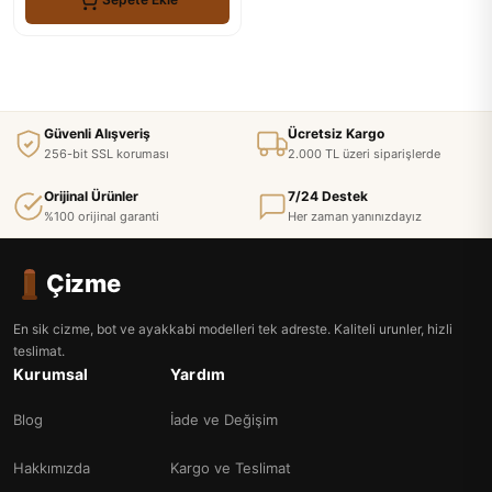
Güvenli Alışveriş
Ücretsiz Kargo
256-bit SSL koruması
2.000 TL üzeri siparişlerde
Orijinal Ürünler
7/24 Destek
%100 orijinal garanti
Her zaman yanınızdayız
Çizme
En sik cizme, bot ve ayakkabi modelleri tek adreste. Kaliteli urunler, hizli
teslimat.
Kurumsal
Yardım
Blog
İade ve Değişim
Hakkımızda
Kargo ve Teslimat