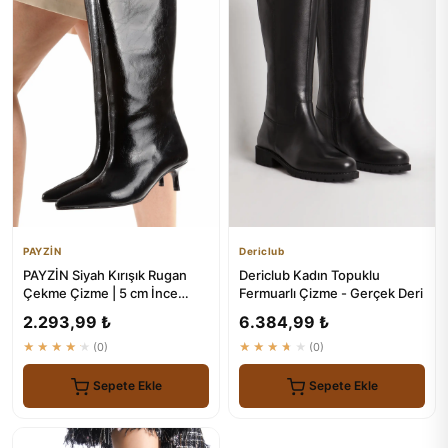
PAYZİN
Dericlub
PAYZİN Siyah Kırışık Rugan
Dericlub Kadın Topuklu
Çekme Çizme | 5 cm İnce
Fermuarlı Çizme - Gerçek Deri
Ökçeli Yeni Sezon
2.293,99 ₺
6.384,99 ₺
★★★★★
(0)
★★★★★
(0)
Sepete Ekle
Sepete Ekle