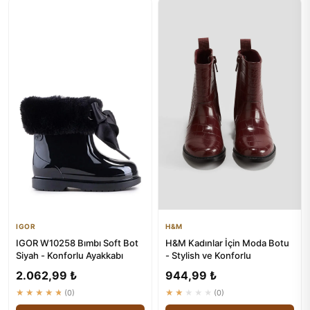
IGOR
H&M
IGOR W10258 Bımbı Soft Bot
H&M Kadınlar İçin Moda Botu
Siyah - Konforlu Ayakkabı
- Stylish ve Konforlu
2.062,99 ₺
944,99 ₺
★★★★★
(0)
★★★★★
(0)