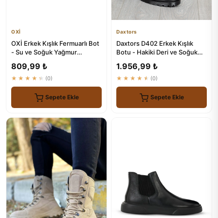
OXİ
Daxtors
OXİ Erkek Kışlık Fermuarlı Bot
Daxtors D402 Erkek Kışlık
- Su ve Soğuk Yağmur
Botu - Hakiki Deri ve Soğuk
Koruması
Geçirmez
809,99 ₺
1.956,99 ₺
★★★★★
(0)
★★★★★
(0)
Sepete Ekle
Sepete Ekle