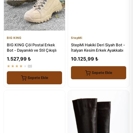
BIG KING
StepMi
BIG KING Çöl Postal Erkek
StepMi Hakiki Deri Siyah Bot -
Bot - Dayanıklı ve Stil Çıkışlı
İtalyan Kesim Erkek Ayakkabı
1.527,99 ₺
10.125,99 ₺
★★★★★
(0)
Sepete Ekle
Sepete Ekle