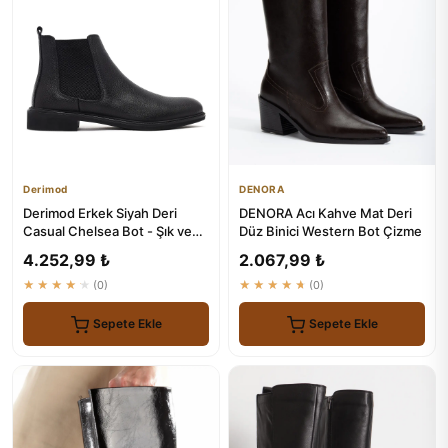
Derimod
DENORA
Derimod Erkek Siyah Deri
DENORA Acı Kahve Mat Deri
Casual Chelsea Bot - Şık ve
Düz Binici Western Bot Çizme
Konforlu Ayakkabı
4.252,99 ₺
2.067,99 ₺
★★★★★
(0)
★★★★★
(0)
Sepete Ekle
Sepete Ekle