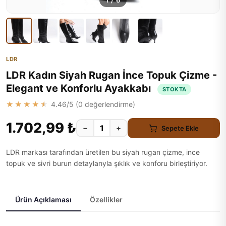
1
/
6
LDR
LDR Kadın Siyah Rugan İnce Topuk Çizme -
Elegant ve Konforlu Ayakkabı
STOKTA
★★★★★
4.46
/5 (
0
değerlendirme)
1.702,99 ₺
−
+
Sepete Ekle
LDR markası tarafından üretilen bu siyah rugan çizme, ince
topuk ve sivri burun detaylarıyla şıklık ve konforu birleştiriyor.
Ürün Açıklaması
Özellikler