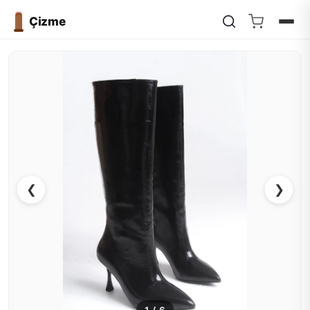
Çizme
❮
❯