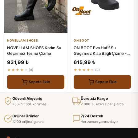
NOVELLAM SHOES
ON BOOT
NOVELLAM SHOES Kadın Su
ON BOOT Eva Hafif Su
Geçirmez Termo Çizme
Geçirmez Kısa Bağlı Çizme -
2006
931,99 ₺
615,99 ₺
★★★★★
(0)
★★★★★
(0)
Sepete Ekle
Sepete Ekle
Güvenli Alışveriş
Ücretsiz Kargo
256-bit SSL koruması
2.000 TL üzeri siparişlerde
Orijinal Ürünler
7/24 Destek
%100 orijinal garanti
Her zaman yanınızdayız