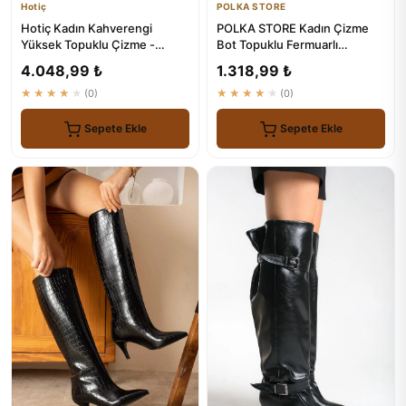
Hotiç
POLKA STORE
Hotiç Kadın Kahverengi
POLKA STORE Kadın Çizme
Yüksek Topuklu Çizme -
Bot Topuklu Fermuarlı
Elegant ve Konforlu Ayakkabı
Ayakkabı
4.048,99 ₺
1.318,99 ₺
★★★★★
(0)
★★★★★
(0)
Sepete Ekle
Sepete Ekle