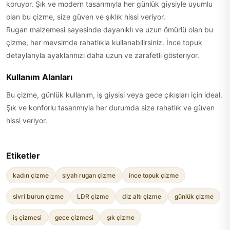
koruyor. Şık ve modern tasarımıyla her günlük giysiyle uyumlu
olan bu çizme, size güven ve şıklık hissi veriyor.
Rugan malzemesi sayesinde dayanıklı ve uzun ömürlü olan bu
çizme, her mevsimde rahatlıkla kullanabilirsiniz. İnce topuk
detaylarıyla ayaklarınızı daha uzun ve zarafetli gösteriyor.
Kullanım Alanları
Bu çizme, günlük kullanım, iş giysisi veya gece çıkışları için ideal.
Şık ve konforlu tasarımıyla her durumda size rahatlık ve güven
hissi veriyor.
Etiketler
kadın çizme
siyah rugan çizme
ince topuk çizme
sivri burun çizme
LDR çizme
diz altı çizme
günlük çizme
iş çizmesi
gece çizmesi
şık çizme