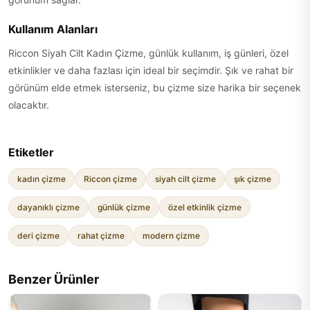
Kullanım Alanları
Riccon Siyah Cilt Kadın Çizme, günlük kullanım, iş günleri, özel
etkinlikler ve daha fazlası için ideal bir seçimdir. Şık ve rahat bir
görünüm elde etmek isterseniz, bu çizme size harika bir seçenek
olacaktır.
Etiketler
kadın çizme
Riccon çizme
siyah cilt çizme
şık çizme
dayanıklı çizme
günlük çizme
özel etkinlik çizme
deri çizme
rahat çizme
modern çizme
Benzer Ürünler