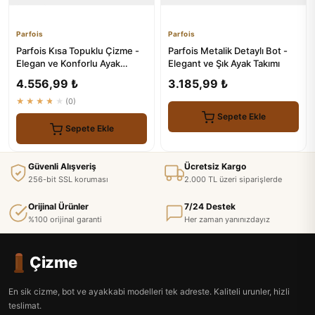
Parfois
Parfois
Parfois Kısa Topuklu Çizme -
Parfois Metalik Detaylı Bot -
Elegan ve Konforlu Ayak
Elegant ve Şık Ayak Takımı
Takımı
4.556,99 ₺
3.185,99 ₺
★★★★★
(0)
Sepete Ekle
Sepete Ekle
Güvenli Alışveriş
Ücretsiz Kargo
256-bit SSL koruması
2.000 TL üzeri siparişlerde
Orijinal Ürünler
7/24 Destek
%100 orijinal garanti
Her zaman yanınızdayız
Çizme
En sik cizme, bot ve ayakkabi modelleri tek adreste. Kaliteli urunler, hizli
teslimat.