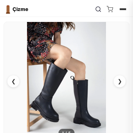
Çizme
❮
❯