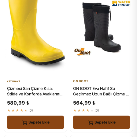
çizmeci
ON BOOT
Çizmeci Sarı Çizme Kısa:
ON BOOT Eva Hafif Su
Stilde ve Konforda Ayaklarınızı
Geçirmez Uzun Bağlı Çizme -
Koruyun
2005 Model
580,99 ₺
564,99 ₺
★★★★★
(0)
★★★★★
(0)
Sepete Ekle
Sepete Ekle