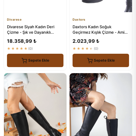
Divarese
Daxtors
Divarese Siyah Kadın Deri
Daxtors Kadın Soğuk
Çizme - Şık ve Dayanıklı
Geçirmez Kışlık Çizme - Amira
Ayakkabı
Modelleri
18.358,99 ₺
2.023,99 ₺
★★★★★
(0)
★★★★★
(0)
Sepete Ekle
Sepete Ekle