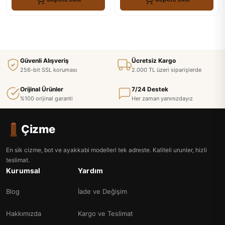
Güvenli Alışveriş
Ücretsiz Kargo
256-bit SSL koruması
2.000 TL üzeri siparişlerde
Orijinal Ürünler
7/24 Destek
%100 orijinal garanti
Her zaman yanınızdayız
Çizme
En sik cizme, bot ve ayakkabi modelleri tek adreste. Kaliteli urunler, hizli
teslimat.
Kurumsal
Yardım
Blog
İade ve Değişim
Hakkımızda
Kargo ve Teslimat