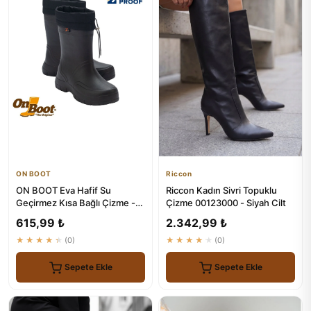
ON BOOT
Riccon
ON BOOT Eva Hafif Su
Riccon Kadın Sivri Topuklu
Geçirmez Kısa Bağlı Çizme -
Çizme 00123000 - Siyah Cilt
2006
615,99 ₺
2.342,99 ₺
★★★★★
(0)
★★★★★
(0)
Sepete Ekle
Sepete Ekle