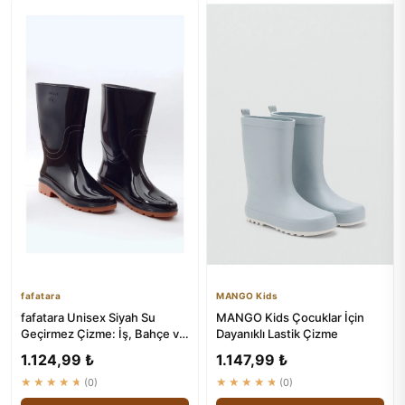
fafatara
MANGO Kids
fafatara Unisex Siyah Su
MANGO Kids Çocuklar İçin
Geçirmez Çizme: İş, Bahçe ve
Dayanıklı Lastik Çizme
Yağmur için Ideal
1.124,99 ₺
1.147,99 ₺
★★★★★
(0)
★★★★★
(0)