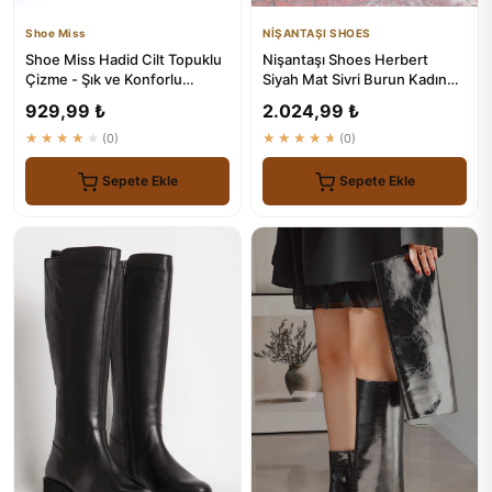
Shoe Miss
NİŞANTAŞI SHOES
Shoe Miss Hadid Cilt Topuklu
Nişantaşı Shoes Herbert
Çizme - Şık ve Konforlu
Siyah Mat Sivri Burun Kadın
Ayakkabı
Çizme
929,99 ₺
2.024,99 ₺
★★★★★
(0)
★★★★★
(0)
Sepete Ekle
Sepete Ekle