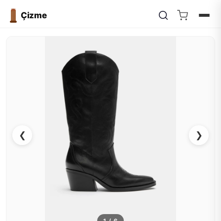
Çizme
❮
❯