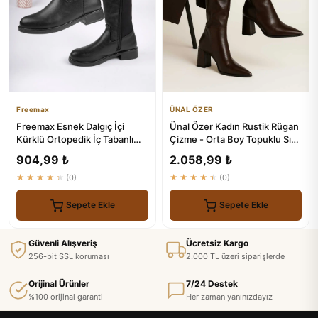
Freemax
ÜNAL ÖZER
Freemax Esnek Dalgıç İçi
Ünal Özer Kadın Rustik Rügan
Kürklü Ortopedik İç Tabanlı
Çizme - Orta Boy Topuklu Sıvrı
Kauçuk
Burun
904,99 ₺
2.058,99 ₺
★★★★★
(0)
★★★★★
(0)
Sepete Ekle
Sepete Ekle
Güvenli Alışveriş
Ücretsiz Kargo
256-bit SSL koruması
2.000 TL üzeri siparişlerde
Orijinal Ürünler
7/24 Destek
%100 orijinal garanti
Her zaman yanınızdayız