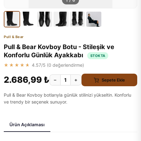
1
/
6
Pull & Bear
Pull & Bear Kovboy Botu - Stileşik ve
Konforlu Günlük Ayakkabı
STOKTA
★★★★★
4.57
/5 (
0
değerlendirme)
2.686,99 ₺
−
+
Sepete Ekle
Pull & Bear Kovboy botlarıyla günlük stilinizi yükseltin. Konforlu
ve trendy bir seçenek sunuyor.
Ürün Açıklaması