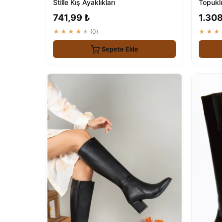
Stille Kış Ayaklıkları
Topukl
741,99 ₺
1.308
★★★★★
(0)
★★★
Sepete Ekle