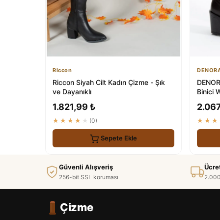
Riccon
DENOR
Riccon Siyah Cilt Kadın Çizme - Şık
DENORA
ve Dayanıklı
Binici
1.821,99 ₺
2.067
★★★★★
(0)
★★★
Sepete Ekle
Güvenli Alışveriş
Ücre
256-bit SSL koruması
2.000
Çizme