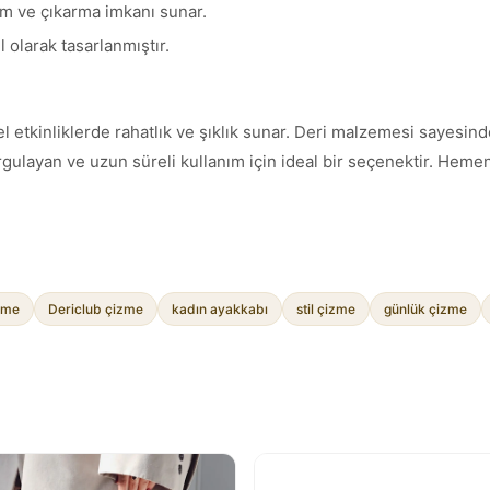
im ve çıkarma imkanı sunar.
el olarak tasarlanmıştır.
l etkinliklerde rahatlık ve şıklık sunar. Deri malzemesi sayesin
urgulayan ve uzun süreli kullanım için ideal bir seçenektir. Hem
zme
Dericlub çizme
kadın ayakkabı
stil çizme
günlük çizme