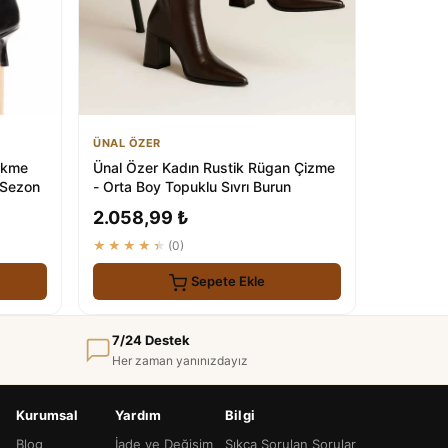
ÜNAL ÖZER
ekme
Ünal Özer Kadın Rustik Rügan Çizme
 Sezon
- Orta Boy Topuklu Sıvrı Burun
2.058,99 ₺
★★★★★
(0)
Sepete Ekle
7/24 Destek
Her zaman yanınızdayız
Kurumsal
Yardım
Bilgi
Blog
İade ve Değişim
Sıkça Sorulan Sorular