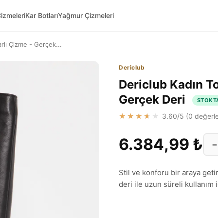
izmeleri
Kar Botları
Yağmur Çizmeleri
rlı Çizme - Gerçek...
Dericlub
Dericlub Kadın T
Gerçek Deri
STOKT
★★★★★
3.60
/5 (
0
değerle
6.384,99 ₺
−
Stil ve konforu bir araya get
deri ile uzun süreli kullanım i