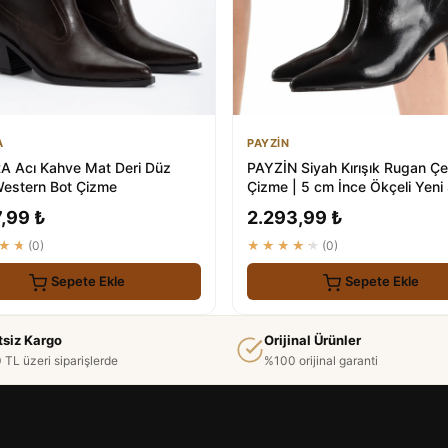
A
PAYZİN
 Acı Kahve Mat Deri Düz
PAYZİN Siyah Kırışık Rugan Ç
 Western Bot Çizme
Çizme | 5 cm İnce Ökçeli Yeni
,99 ₺
2.293,99 ₺
★★
(0)
★★★★★
(0)
Sepete Ekle
Sepete Ekle
tsiz Kargo
Orijinal Ürünler
 TL üzeri siparişlerde
%100 orijinal garanti