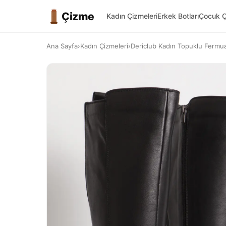
Çizme
Kadın Çizmeleri
Erkek Botları
Çocuk Ç
Ana Sayfa
›
Kadın Çizmeleri
›
Dericlub Kadın Topuklu Fermua