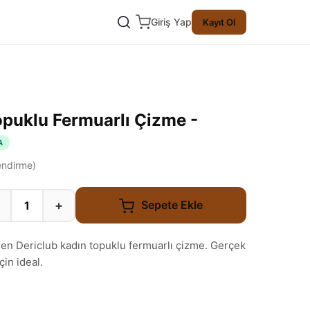
Giriş Yap
Kayıt Ol
opuklu Fermuarlı Çizme -
A
ndirme)
+
Sepete Ekle
iren Dericlub kadın topuklu fermuarlı çizme. Gerçek
çin ideal.