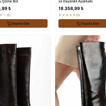
u Çizme Bot
ve Dayanıklı Ayakkabı
,99 ₺
18.358,99 ₺
★★
(0)
★★★★★
(0)
Sepete Ekle
Sepete Ekle